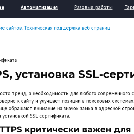
ие
Автоматизация
Разовые работы
Тар
Техничес
тификата
S, установка SSL-сер
росто тренд, а необходимость для любого современного 
верие к сайту и улучшает позиции в поисковых системах
аще обращают внимание на значок замка в адресной строк
 установкой SSL-сертификата.
TTPS критически важен для